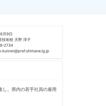
6月9日
等技術校 天野 淳子
8-2734
-kunren@pref.shimane.lg.jp
進し、県内の若手社員の雇用