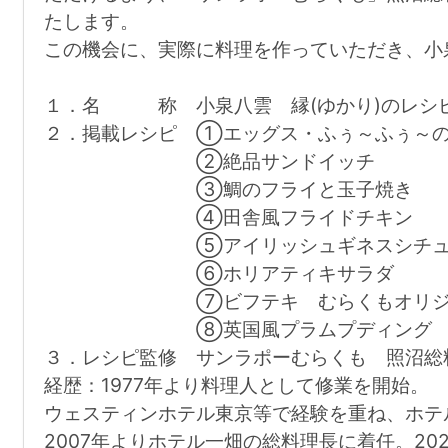
たします。
この機会に、実際に料理を作っていただき、小
１．名 称 小泉八雲 縁(ゆかり)のレシ
２．掲載レシピ ①エッグス・ふぅ～ふぅ～
②絶品サンドイッチ
③鯛のフライと玉子焼き
④田舎風フライドチキン
⑤アイリッシュギネスシチュ
⑥ホリアティキサラダ
⑦ビフテキ むらくもオリジナ
⑧英国風プラムプディング
３．レシピ監修 サンラポーむらくも 照沼総
経歴：1977年より料理人として修業を開始。
ウェスティンホテル東京等で経験を重ね、ホテ
2007年よりホテル一畑の総料理長に着任。2